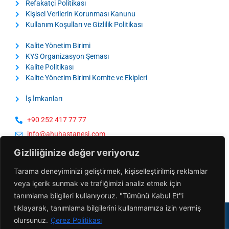
Refakatçi Politikası
Kişisel Verilerin Korunması Kanunu
Kullanım Koşulları ve Gizlilik Politikası
Kalite Yönetim Birimi
KYS Organizasyon Şeması
Kalite Politikası
Kalite Yönetim Birimi Komite ve Ekipleri
İş İmkanları
+90 252 417 77 77
info@ahuhastanesi.com
Çıldır Mah. 167. Sokak No:3
Gizliliğinize değer veriyoruz
48700 Marmaris / Türkiye
Tarama deneyiminizi geliştirmek, kişiselleştirilmiş reklamlar
veya içerik sunmak ve trafiğimizi analiz etmek için
tanımlama bilgileri kullanıyoruz. "Tümünü Kabul Et"i
tıklayarak, tanımlama bilgilerini kullanmamıza izin vermiş
Ahu Hastanesi | @2026 Tüm Hakları Saklıdır
olursunuz.
Çerez Politikası
Son Güncelleme Tarihi: 09.07.2026 | Editör: C.Nurdan