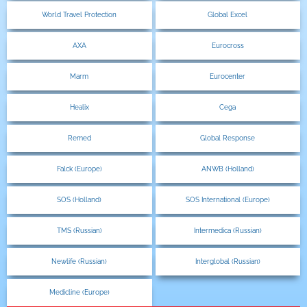
World Travel Protection
Global Excel
AXA
Eurocross
Marm
Eurocenter
Healix
Cega
Remed
Global Response
Falck (Europe)
ANWB (Holland)
SOS (Holland)
SOS International (Europe)
TMS (Russian)
Intermedica (Russian)
Newlife (Russian)
Interglobal (Russian)
Medicline (Europe)