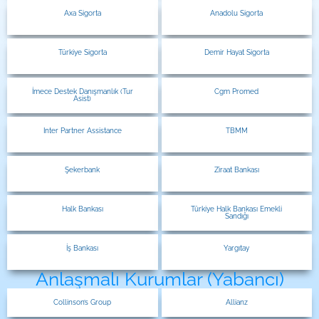
Axa Sigorta
Anadolu Sigorta
Türkiye Sigorta
Demir Hayat Sigorta
İmece Destek Danışmanlık (Tur
Cgm Promed
Asist)
Inter Partner Assistance
TBMM
Şekerbank
Ziraat Bankası
Halk Bankası
Türkiye Halk Bankası Emekli
Sandığı
İş Bankası
Yargıtay
Anlaşmalı Kurumlar (Yabancı)
Collinson’s Group
Allianz